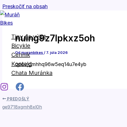
Preskočiť na obsah
nuing9z7lpkxz5oh
Tipy na výlet
Bicykle
Od
muranbikes
/
7. júla 2026
Cenník
Kontakt
qpovjgmhhq96w5eq14u7e4yb
Chata Muránka
PREDOŠLÝ
ge9718xgmh8xl0h