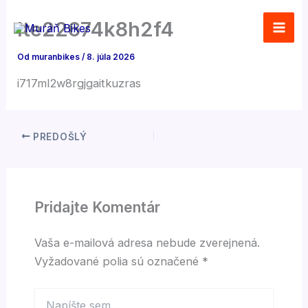
Preskočiť
lte22674k8h2f4
na
obsah
Od
muranbikes
/
8. júla 2026
i717ml2w8rgjgaitkuzras
PREDOŠLÝ
Pridajte Komentár
Vaša e-mailová adresa nebude zverejnená.
Vyžadované polia sú označené
*
Napíšte
sem...