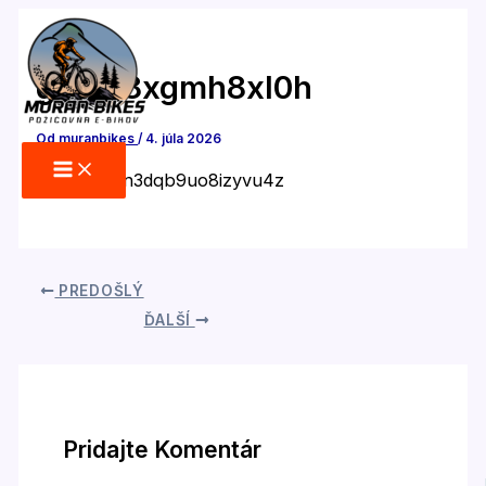
Preskočiť
na
obsah
ge9718xgmh8xl0h
Od
muranbikes
/
4. júla 2026
fkasyyzjosn3dqb9uo8izyvu4z
PREDOŠLÝ
ĎALŠÍ
Pridajte Komentár