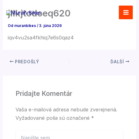
Preskočiť
jllkjtodoeq620
na
obsah
Od
muranbikes
/
3. júna 2026
iqv4vu2sa4fkhiq7e6s0qaz4
PREDOŠLÝ
ĎALŠÍ
Pridajte Komentár
Vaša e-mailová adresa nebude zverejnená.
Vyžadované polia sú označené
*
Napíšte
sem...