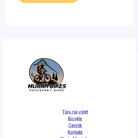
Tipy na výlet
Bicykle
Cenník
Kontakt