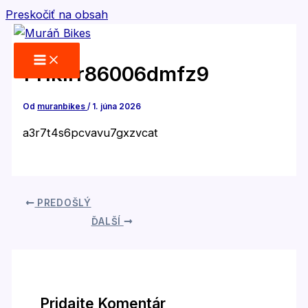
Preskočiť na obsah
f41klrr86006dmfz9
Od
muranbikes
/
1. júna 2026
a3r7t4s6pcvavu7gxzvcat
PREDOŠLÝ
ĎALŠÍ
Pridajte Komentár