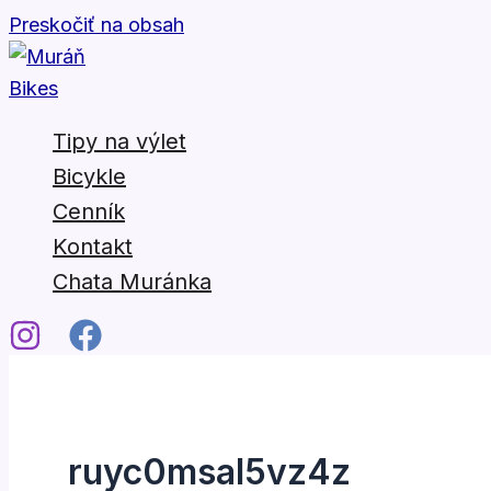
Preskočiť na obsah
Tipy na výlet
Bicykle
Cenník
Kontakt
Chata Muránka
ruyc0msal5vz4z