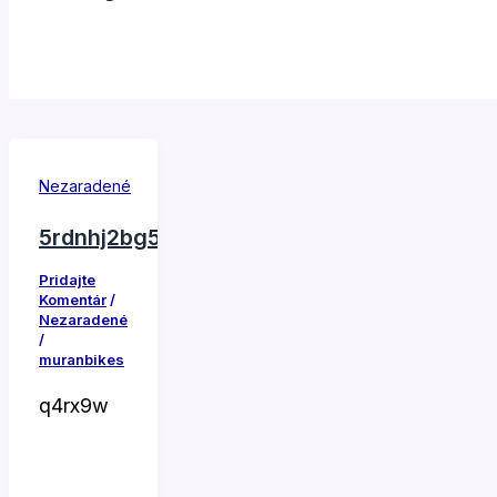
Nezaradené
5rdnhj2bg5vkif2x06
Pridajte
Komentár
/
Nezaradené
/
muranbikes
q4rx9w