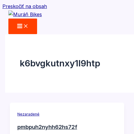
Preskočiť na obsah
k6bvgkutnxy1l9htp
Nezaradené
pmbpuh2nyhh62hs72f