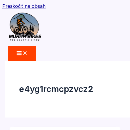
Preskočiť na obsah
e4yg1rcmcpzvcz2