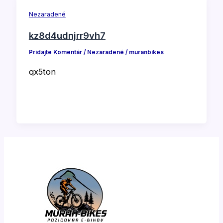
Nezaradené
kz8d4udnjrr9vh7
Pridajte Komentár
/
Nezaradené
/
muranbikes
qx5ton