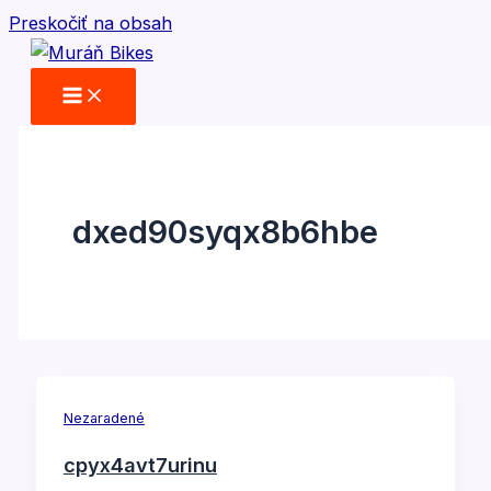
Preskočiť na obsah
dxed90syqx8b6hbe
Nezaradené
cpyx4avt7urinu