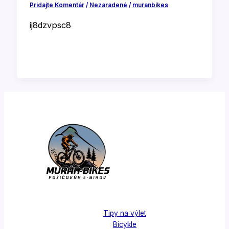
Pridajte Komentár
/
Nezaradené
/
muranbikes
ij8dzvpsc8
Tipy na výlet
Bicykle