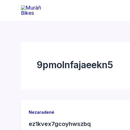
Preskočiť
na
obsah
9pmolnfajaeekn5
Nezaradené
ez1kvex7gcoyhwszbq